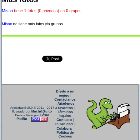
Misno
tiene 1 fotos (0 privadas) en 0 grupos.
Misno
no tiene más fotos y/o grupos
Díselo a un
|
amigo
Contáctanos
|
Añádenos
|
Velocidactil v5.0
© 2011 - 2017
a favoritos
Mach&Guito
Ilustrado por
Términos
César
Desarrollado por
legales
Patiño
|
Contacto
|
Publicidad
|
Colabora
Política de
Cookies