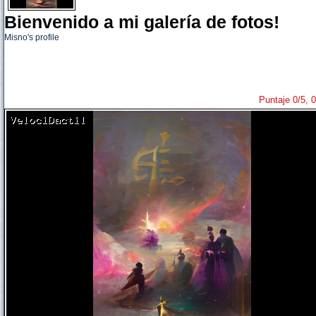
Bienvenido a mi galería de fotos!
Misno's profile
Puntaje 0/5, 0