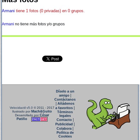
Armani
tiene 1 fotos (0 privadas) en 0 grupos.
Armani
no tiene más fotos y/o grupos
Díselo a un
|
amigo
Contáctanos
|
Añádenos
|
Velocidactil v5.0
© 2011 - 2017
a favoritos
Mach&Guito
Ilustrado por
Términos
César
Desarrollado por
legales
Patiño
|
Contacto
|
Publicidad
|
Colabora
Política de
Cookies