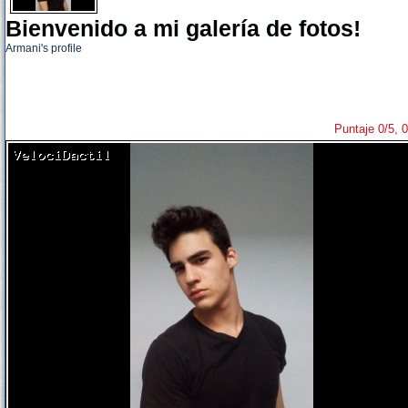
Bienvenido a mi galería de fotos!
Armani's profile
Puntaje 0/5, 0