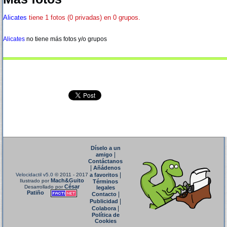
Alicates
tiene 1 fotos (0 privadas) en 0 grupos.
Alicates
no tiene más fotos y/o grupos
Díselo a un
|
amigo
Contáctanos
|
Añádenos
|
Velocidactil v5.0
© 2011 - 2017
a favoritos
Mach&Guito
Ilustrado por
Términos
César
Desarrollado por
legales
Patiño
|
Contacto
|
Publicidad
|
Colabora
Política de
Cookies