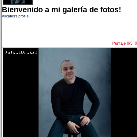
Bienvenido a mi galería de fotos!
Alicates's profile
Puntaje 0/5, 0