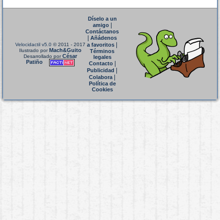
Díselo a un
|
amigo
Contáctanos
|
Añádenos
|
Velocidactil v5.0
© 2011 - 2017
a favoritos
Mach&Guito
Ilustrado por
Términos
César
Desarrollado por
legales
Patiño
|
Contacto
|
Publicidad
|
Colabora
Política de
Cookies