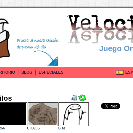
Juego On
RITORIO
BLOG
ESPECIALES
ESPA
ilos
x66
CHAOS
Gise