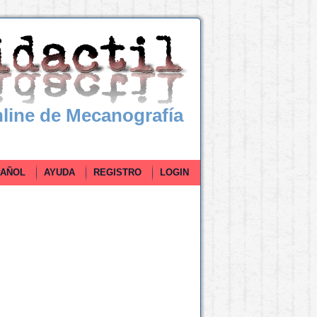
line de Mecanografía
ÑOL
AYUDA
REGISTRO
LOGIN