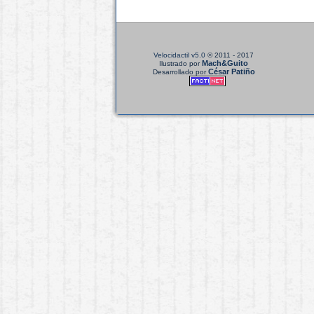
Velocidactil v5.0
© 2011 - 2017
Mach&Guito
Ilustrado por
César Patiño
Desarrollado por