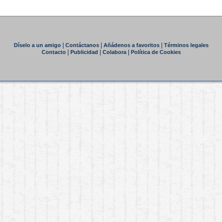
|
|
|
Díselo a un amigo
Contáctanos
Añádenos a favoritos
Términos legales
|
|
|
Contacto
Publicidad
Colabora
Política de Cookies