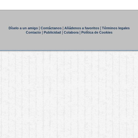
|
|
|
Díselo a un amigo
Contáctanos
Añádenos a favoritos
Términos legales
|
|
|
Contacto
Publicidad
Colabora
Política de Cookies