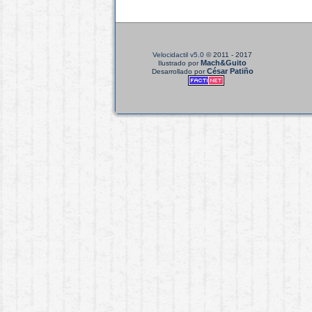
Velocidactil v5.0
© 2011 - 2017
Mach&Guito
Ilustrado por
César Patiño
Desarrollado por