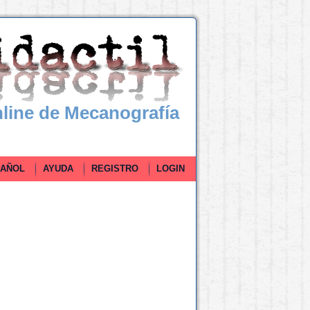
line de Mecanografía
ÑOL
AYUDA
REGISTRO
LOGIN