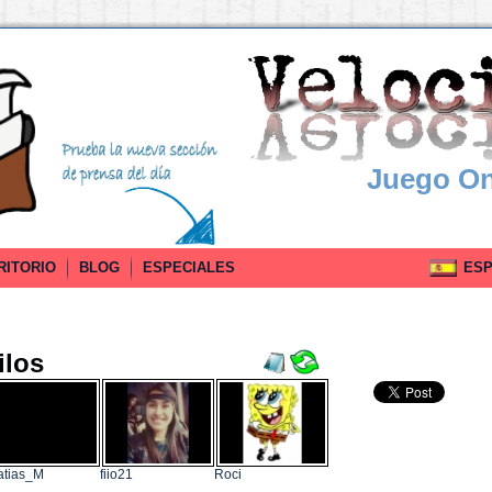
Juego On
RITORIO
BLOG
ESPECIALES
ESPA
ilos
atias_M
fiio21
Roci