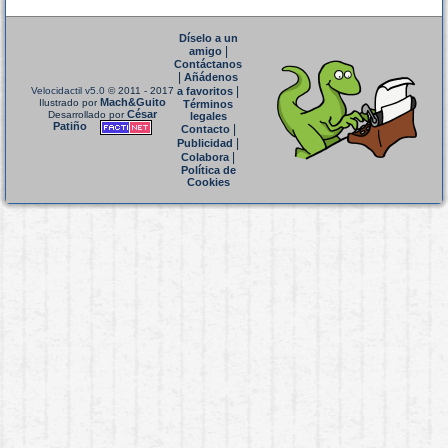
Díselo a un
|
amigo
Contáctanos
|
Añádenos
|
Velocidactil v5.0
© 2011 - 2017
a favoritos
Mach&Guito
Ilustrado por
Términos
César
Desarrollado por
legales
Patiño
|
Contacto
|
Publicidad
|
Colabora
Política de
Cookies