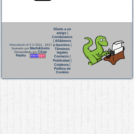
Díselo a un
|
amigo
Contáctanos
|
Añádenos
|
Velocidactil v5.0
© 2011 - 2017
a favoritos
Mach&Guito
Ilustrado por
Términos
César
Desarrollado por
legales
Patiño
|
Contacto
|
Publicidad
|
Colabora
Política de
Cookies