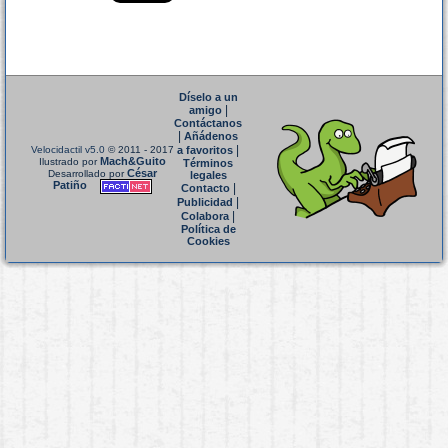
Díselo a un
|
amigo
Contáctanos
|
Añádenos
|
Velocidactil v5.0
© 2011 - 2017
a favoritos
Mach&Guito
Ilustrado por
Términos
César
Desarrollado por
legales
Patiño
|
Contacto
|
Publicidad
|
Colabora
Política de
Cookies