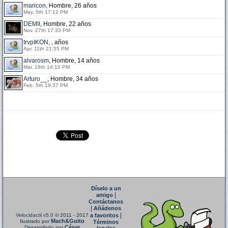
maricon
, Hombre, 26 años
May. 5th 17:12 PM
DEMII
, Hombre, 22 años
Nov. 27th 17:33 PM
trvpIKON
, , años
Apr. 11th 21:55 PM
alvarosm
, Hombre, 14 años
Mar. 18th 14:10 PM
Arturo__
, Hombre, 34 años
Feb. 5th 19:37 PM
Díselo a un
|
amigo
Contáctanos
|
Añádenos
|
Velocidactil v5.0
© 2011 - 2017
a favoritos
Mach&Guito
Ilustrado por
Términos
César
Desarrollado por