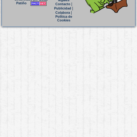
legales
Patiño
|
Contacto
|
Publicidad
|
Colabora
Política de
Cookies