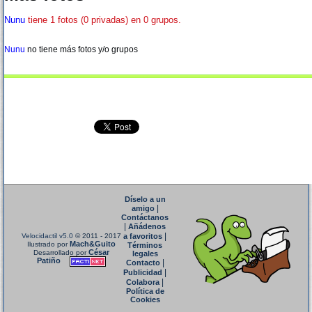
Nunu
tiene 1 fotos (0 privadas) en 0 grupos.
Nunu
no tiene más fotos y/o grupos
Díselo a un
|
amigo
Contáctanos
|
Añádenos
|
Velocidactil v5.0
© 2011 - 2017
a favoritos
Mach&Guito
Ilustrado por
Términos
César
Desarrollado por
legales
Patiño
|
Contacto
|
Publicidad
|
Colabora
Política de
Cookies