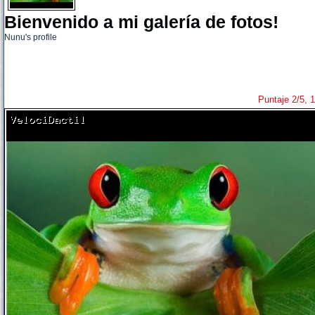
Bienvenido a mi galería de fotos!
Nunu's profile
Puntaje 2/5, 1