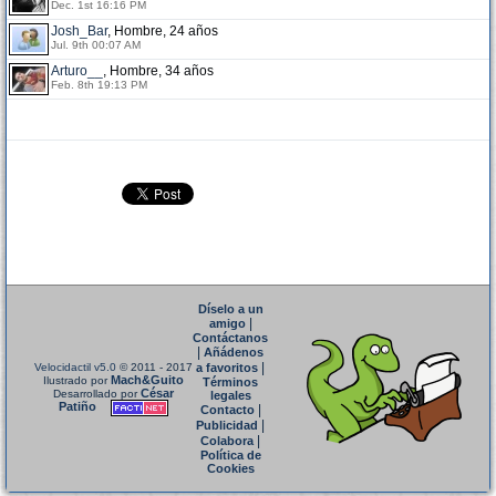
Dec. 1st 16:16 PM
Josh_Bar
, Hombre, 24 años
Jul. 9th 00:07 AM
Arturo__
, Hombre, 34 años
Feb. 8th 19:13 PM
Díselo a un
|
amigo
Contáctanos
|
Añádenos
|
Velocidactil v5.0
© 2011 - 2017
a favoritos
Mach&Guito
Ilustrado por
Términos
César
Desarrollado por
legales
Patiño
|
Contacto
|
Publicidad
|
Colabora
Política de
Cookies