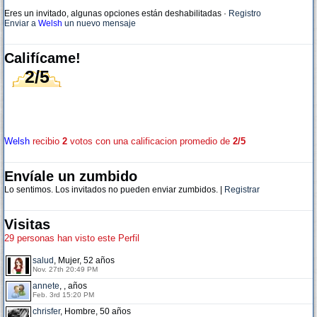
Eres un invitado, algunas opciones están deshabilitadas
·
Registro
Enviar a
Welsh
un nuevo mensaje
Califícame!
2/5
Welsh
recibio
2
votos con una calificacion promedio de
2/5
Envíale un zumbido
Lo sentimos. Los invitados no pueden enviar zumbidos. |
Registrar
Visitas
29 personas han visto este Perfil
salud
, Mujer, 52 años
Nov. 27th 20:49 PM
annete
, , años
Feb. 3rd 15:20 PM
chrisfer
, Hombre, 50 años