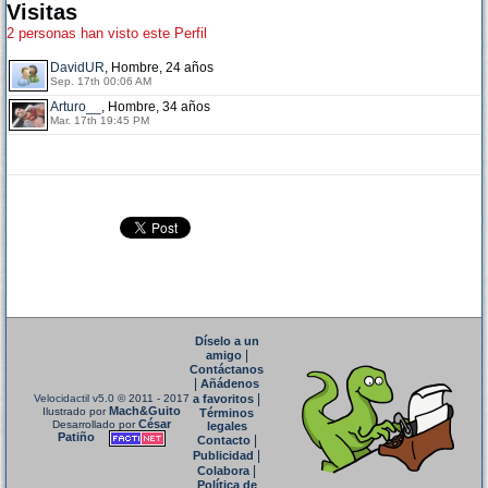
Visitas
2 personas han visto este Perfil
DavidUR
, Hombre, 24 años
Sep. 17th 00:06 AM
Arturo__
, Hombre, 34 años
Mar. 17th 19:45 PM
Díselo a un
|
amigo
Contáctanos
|
Añádenos
|
Velocidactil v5.0
© 2011 - 2017
a favoritos
Mach&Guito
Ilustrado por
Términos
César
Desarrollado por
legales
Patiño
|
Contacto
|
Publicidad
|
Colabora
Política de