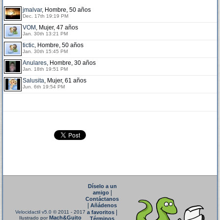
jmalvar
, Hombre, 50 años
Dec. 17th 19:19 PM
VOM
, Mujer, 47 años
Jan. 30th 13:21 PM
tictic
, Hombre, 50 años
Jan. 30th 15:45 PM
Anulares
, Hombre, 30 años
Jan. 18th 19:51 PM
Salusita
, Mujer, 61 años
Jun. 6th 19:54 PM
Díselo a un
|
amigo
Contáctanos
|
Añádenos
|
Velocidactil v5.0
© 2011 - 2017
a favoritos
Mach&Guito
Ilustrado por
Términos