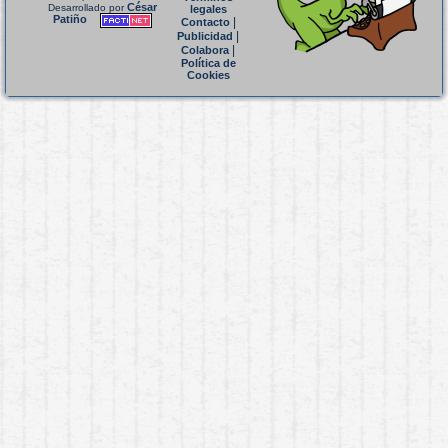
César
Desarrollado por
legales
Patiño
|
Contacto
|
Publicidad
|
Colabora
Política de
Cookies