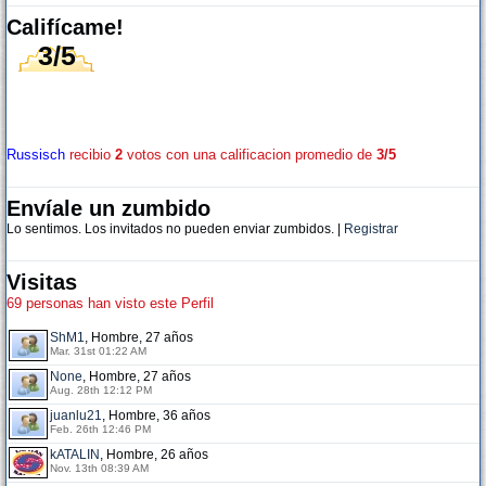
Califícame!
3/5
Russisch
recibio
2
votos con una calificacion promedio de
3/5
Envíale un zumbido
Lo sentimos. Los invitados no pueden enviar zumbidos. |
Registrar
Visitas
69 personas han visto este Perfil
ShM1
, Hombre, 27 años
Mar. 31st 01:22 AM
None
, Hombre, 27 años
Aug. 28th 12:12 PM
juanlu21
, Hombre, 36 años
Feb. 26th 12:46 PM
kATALIN
, Hombre, 26 años
Nov. 13th 08:39 AM