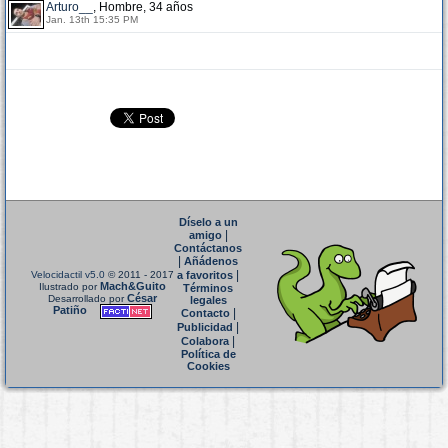
Arturo__
, Hombre, 34 años
Jan. 13th 15:35 PM
Díselo a un
|
amigo
Contáctanos
|
Añádenos
|
Velocidactil v5.0
© 2011 - 2017
a favoritos
Mach&Guito
Ilustrado por
Términos
César
Desarrollado por
legales
Patiño
|
Contacto
|
Publicidad
|
Colabora
Política de
Cookies