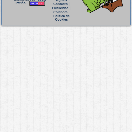
legales
Patiño
|
Contacto
|
Publicidad
|
Colabora
Política de
Cookies