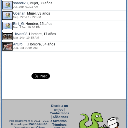
shandi23
, Mujer, 38 años
Jul. 26th 01:02 AM
Goznari
, Mujer, 53 años
Sep. 22nd 19:22 PM
Emi_G
, Hombre, 15 años
Nov. 22nd 19:30 PM
_ivvan08
, Hombre, 17 años
Mar. 14th 10:35 AM
Arturo__
, Hombre, 34 años
Jun. 3rd 00:05 AM
Díselo a un
|
amigo
Contáctanos
|
Añádenos
|
Velocidactil v5.0
© 2011 - 2017
a favoritos
Mach&Guito
Ilustrado por
Términos
César
Desarrollado por