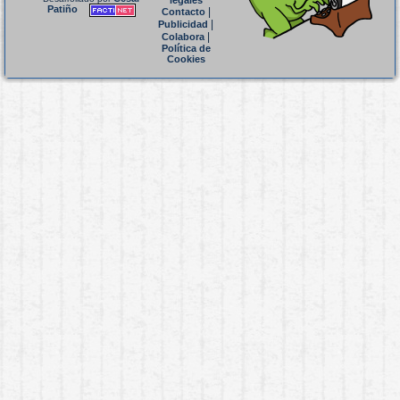
legales
Patiño
|
Contacto
|
Publicidad
|
Colabora
Política de
Cookies