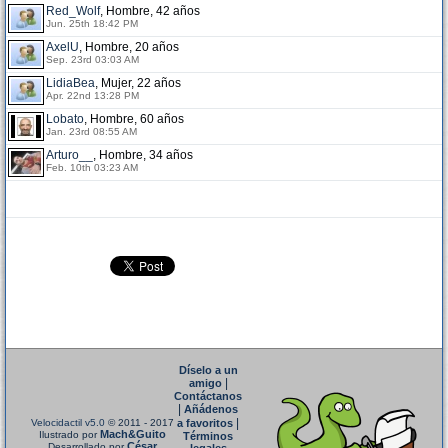
Red_Wolf
, Hombre, 42 años
Jun. 25th 18:42 PM
AxelU
, Hombre, 20 años
Sep. 23rd 03:03 AM
LidiaBea
, Mujer, 22 años
Apr. 22nd 13:28 PM
Lobato
, Hombre, 60 años
Jan. 23rd 08:55 AM
Arturo__
, Hombre, 34 años
Feb. 10th 03:23 AM
Díselo a un
|
amigo
Contáctanos
|
Añádenos
|
Velocidactil v5.0
© 2011 - 2017
a favoritos
Mach&Guito
Ilustrado por
Términos
César
Desarrollado por