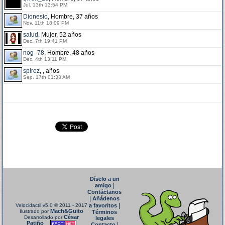
Jul. 13th 13:54 PM
Dionesio
, Hombre, 37 años
Nov. 11th 18:09 PM
salud
, Mujer, 52 años
Dec. 7th 19:41 PM
nog_78
, Hombre, 48 años
Dec. 4th 13:11 PM
spirez
, , años
Sep. 17th 01:33 AM
Díselo a un
|
amigo
Contáctanos
|
Añádenos
|
Velocidactil v5.0
© 2011 - 2017
a favoritos
Mach&Guito
Ilustrado por
Términos
César
Desarrollado por
legales
Patiño
|
Contacto