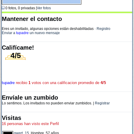
0 fotos, 0 privadas |
Ver fotos
Mantener el contacto
Eres un invitado, algunas opciones están deshabilitadas
·
Registro
Enviar a
tupadre
un nuevo mensaje
Califícame!
4/5
tupadre
recibio
1
votos con una calificacion promedio de
4/5
Envíale un zumbido
Lo sentimos. Los invitados no pueden enviar zumbidos. |
Registrar
Visitas
16 personas han visto este Perfil
qwert_15
, Hombre, 57 años