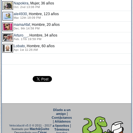
Napokira
, Mujer, 36 años
Oct. 2nd 13:06 PM
ale4930
, Hombre, 123 años
Mar. 12th 18:09 PM
mamaAfaf
, Hombre, 20 años
Dec. 9th 14:58 PM
Arturo__
, Hombre, 34 años
Feb. 17th 19:59 PM
Lobato
, Hombre, 60 años
Apr. 1st 11:26 AM
Díselo a un
|
amigo
Contáctanos
|
Añádenos
|
Velocidactil v5.0
© 2011 - 2017
a favoritos
Mach&Guito
Ilustrado por
Términos
César
Desarrollado por