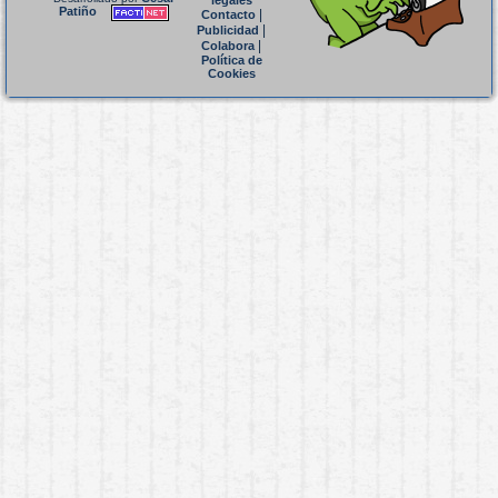
legales
Patiño
|
Contacto
|
Publicidad
|
Colabora
Política de
Cookies