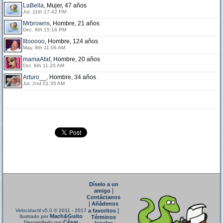
LaBella
, Mujer, 47 años
Jul. 11th 17:42 PM
Mrbrowns
, Hombre, 21 años
Dec. 8th 15:16 PM
Illooooo
, Hombre, 124 años
May. 8th 11:06 AM
mamaAfaf
, Hombre, 20 años
Oct. 8th 11:20 AM
Arturo__
, Hombre, 34 años
Jul. 2nd 01:35 AM
Díselo a un
|
amigo
Contáctanos
|
Añádenos
|
Velocidactil v5.0
© 2011 - 2017
a favoritos
Mach&Guito
Ilustrado por
Términos
César
Desarrollado por