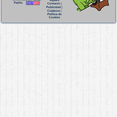
legales
Patiño
|
Contacto
|
Publicidad
|
Colabora
Política de
Cookies