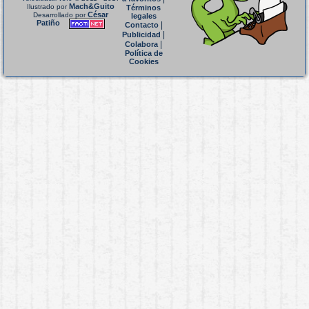
Mach&Guito
Ilustrado por
Términos
César
Desarrollado por
legales
Patiño
|
Contacto
|
Publicidad
|
Colabora
Política de
Cookies