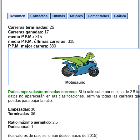
Resumen
Contactos
Ultimas
Mejores
Comentarios
Gráfica
Carreras terminadas:
25
Carreras ganadas:
17
media P.P.M.:
315
media P.P.M. últimas carreras:
315
P.P.M. mejor carrera:
380
Motosaurio
Ratio empezadas/terminadas correcto
. Si tu ratio sube por encima de 2.5 tu
datos no aparecerán en las clasificaciones. Termina todas las carreras qu
puedas para bajar la ratio.
Empezadas
: 36
Terminadas
: 36
Ratio máximo permitido
: 2.5
Ratio actual
: 1
(los valores de ratio se toman desde marzo de 2015)