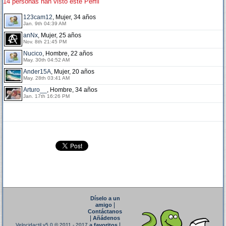
14 personas han visto este Perfil
123cam12
, Mujer, 34 años
Jan. 9th 04:39 AM
anNx
, Mujer, 25 años
Nov. 8th 21:45 PM
Nucico
, Hombre, 22 años
May. 30th 04:52 AM
Ander15A
, Mujer, 20 años
May. 28th 03:41 AM
Arturo__
, Hombre, 34 años
Jan. 17th 16:26 PM
Díselo a un
|
amigo
Contáctanos
|
Añádenos
|
Velocidactil v5.0
© 2011 - 2017
a favoritos