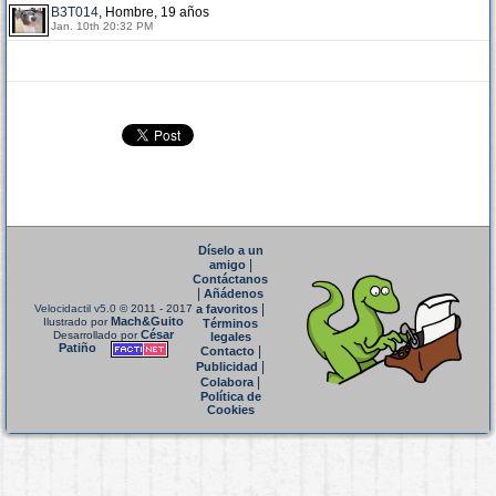
B3T014
, Hombre, 19 años
Jan. 10th 20:32 PM
Díselo a un
|
amigo
Contáctanos
|
Añádenos
|
Velocidactil v5.0
© 2011 - 2017
a favoritos
Mach&Guito
Ilustrado por
Términos
César
Desarrollado por
legales
Patiño
|
Contacto
|
Publicidad
|
Colabora
Política de
Cookies