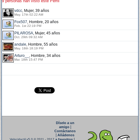
9 personas han visto este Perfil
vdcc
, Mujer, 39 años
May. 17th 02:22 AM
Fox507
, Hombre, 20 años
Feb. 1st 22:19 PM
PILAROSA
, Mujer, 45 años
Oct. 29th 09:32 AM
andale
, Hombre, 55 años
May. 18th 18:19 PM
Arturo__
, Hombre, 34 años
Mar. 18th 15:47 PM
Díselo a un
|
amigo
Contáctanos
|
Añádenos
|
Velocidactil v5.0
© 2011 - 2017
a favoritos