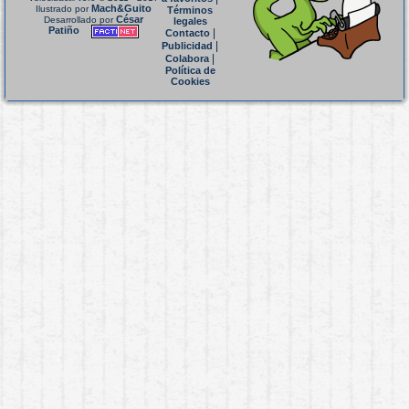
Mach&Guito
Ilustrado por
Términos
César
Desarrollado por
legales
Patiño
|
Contacto
|
Publicidad
|
Colabora
Política de
Cookies