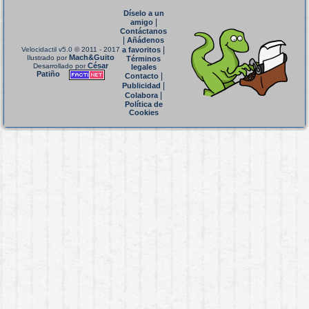
Díselo a un
|
amigo
Contáctanos
|
Añádenos
|
Velocidactil v5.0
© 2011 - 2017
a favoritos
Mach&Guito
Ilustrado por
Términos
César
Desarrollado por
legales
Patiño
|
Contacto
|
Publicidad
|
Colabora
Política de
Cookies