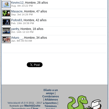
Kevinc12
, Hombre, 26 años
Aug. 4th 23:22 PM
Masacre
, Hombre, 47 años
Sep. 3rd 14:26 PM
Pufos83
, Hombre, 42 años
Feb. 19th 18:58 PM
yanfry
, Hombre, 18 años
Oct. 14th 12:10 PM
Arturo__
, Hombre, 34 años
Jan. 8th 00:54 AM
Díselo a un
|
amigo
Contáctanos
|
Añádenos
|
Velocidactil v5.0
© 2011 - 2017
a favoritos
Mach&Guito
Ilustrado por
Términos
César
Desarrollado por