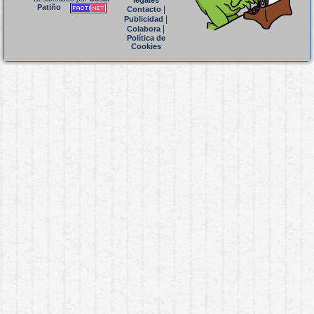
legales
Patiño
|
Contacto
|
Publicidad
|
Colabora
Política de
Cookies