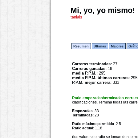
Mi, yo, yo mismo!
tanials
Resumen
Ultimas
Mejores
Gráfi
Carreras terminadas:
27
Carreras ganadas:
18
media P.P.M.:
295
media P.P.M. últimas carreras:
295
P.P.M. mejor carrera:
333
Ratio empezadas/terminadas correc
clasificaciones. Termina todas las carre
Empezadas
: 33
Terminadas
: 28
Ratio máximo permitido
: 2.5
Ratio actual
: 1.18
(los valores de ratio se toman desde m