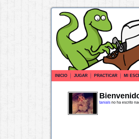
INICIO
JUGAR
PRACTICAR
MI ESC
Bienvenido 
tanials
no ha escrito n