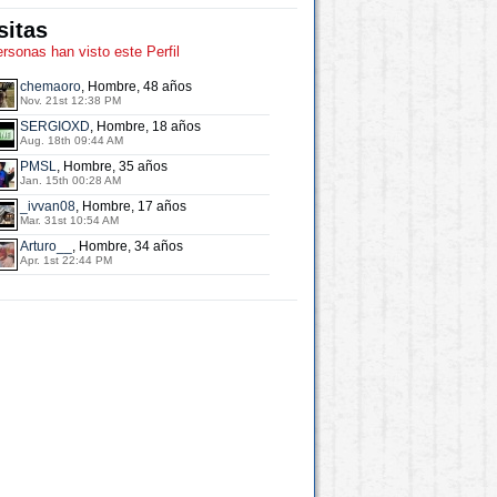
sitas
ersonas han visto este Perfil
chemaoro
, Hombre, 48 años
Nov. 21st 12:38 PM
SERGIOXD
, Hombre, 18 años
Aug. 18th 09:44 AM
PMSL
, Hombre, 35 años
Jan. 15th 00:28 AM
_ivvan08
, Hombre, 17 años
Mar. 31st 10:54 AM
Arturo__
, Hombre, 34 años
Apr. 1st 22:44 PM