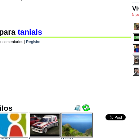
Vi
5 p
 para
tanials
r comentarios |
Registro
ilos