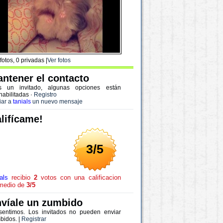
fotos, 0 privadas |
Ver fotos
ntener el contacto
s un invitado, algunas opciones están
habilitadas
·
Registro
iar a
tanials
un nuevo mensaje
lifícame!
3/5
als
recibio
2
votos con una calificacion
medio de
3/5
víale un zumbido
sentimos. Los invitados no pueden enviar
bidos. |
Registrar