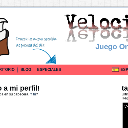
Juego On
RITORIO
BLOG
ESPECIALES
ESPA
a mi perfil!
t
ada en su cabecera.
Y tú
?
Ult
Reg