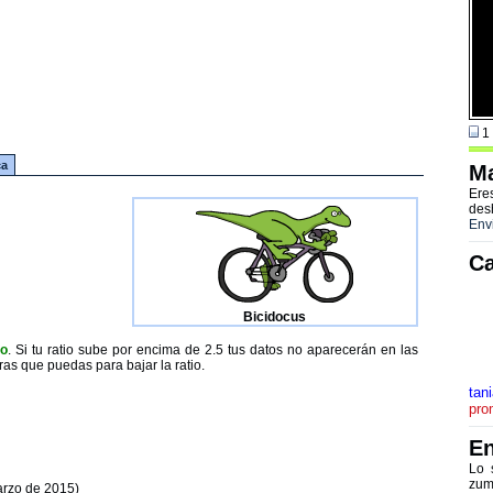
1 
ca
Ma
Ere
des
Env
Ca
Bicidocus
to
. Si tu ratio sube por encima de 2.5 tus datos no aparecerán en las
ras que puedas para bajar la ratio.
tani
pro
En
Lo 
zum
arzo de 2015)