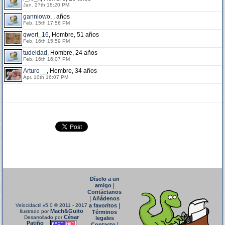
Jan. 27th 18:20 PM
ganniowo
, , años
Feb. 15th 17:56 PM
qwert_16
, Hombre, 51 años
Feb. 16th 15:59 PM
tudeidad
, Hombre, 24 años
Feb. 16th 16:07 PM
Arturo__
, Hombre, 34 años
Apr. 10th 16:07 PM
Díselo a un
|
amigo
Contáctanos
|
Añádenos
|
Velocidactil v5.0
© 2011 - 2017
a favoritos
Mach&Guito
Ilustrado por
Términos
César
Desarrollado por
legales
Patiño
|
Contacto