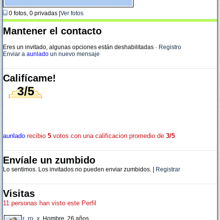
0 fotos, 0 privadas |
Ver fotos
Mantener el contacto
Eres un invitado, algunas opciones están deshabilitadas
·
Registro
Enviar a
aunlado
un nuevo mensaje
Califícame!
3/5
aunlado
recibio
5
votos con una calificacion promedio de
3/5
Envíale un zumbido
Lo sentimos. Los invitados no pueden enviar zumbidos. |
Registrar
Visitas
11 personas han visto este Perfil
r_ro_x
, Hombre, 26 años