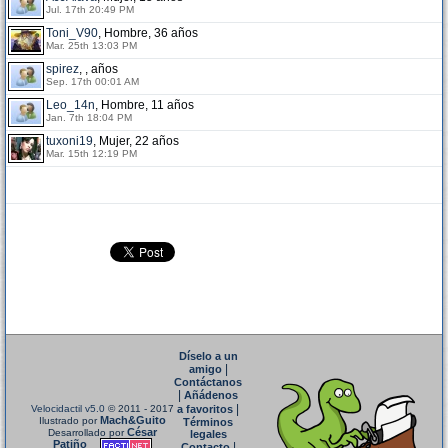
Jul. 17th 20:49 PM
Toni_V90
, Hombre, 36 años
Mar. 25th 13:03 PM
spirez
, , años
Sep. 17th 00:01 AM
Leo_14n
, Hombre, 11 años
Jan. 7th 18:04 PM
tuxoni19
, Mujer, 22 años
Mar. 15th 12:19 PM
Díselo a un
|
amigo
Contáctanos
|
Añádenos
|
Velocidactil v5.0
© 2011 - 2017
a favoritos
Mach&Guito
Ilustrado por
Términos
César
Desarrollado por
legales
Patiño
|
Contacto