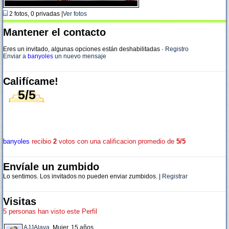
2 fotos, 0 privadas |
Ver fotos
Mantener el contacto
Eres un invitado, algunas opciones están deshabilitadas
·
Registro
Enviar a
banyoles
un nuevo mensaje
Califícame!
5/5
banyoles
recibio
2
votos con una calificacion promedio de
5/5
Envíale un zumbido
Lo sentimos. Los invitados no pueden enviar zumbidos. |
Registrar
Visitas
5 personas han visto este Perfil
AJJAlava
, Mujer, 15 años