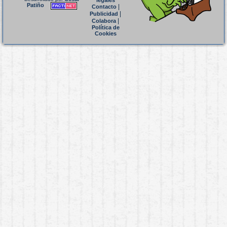
legales
Patiño
|
Contacto
|
Publicidad
|
Colabora
Política de
Cookies