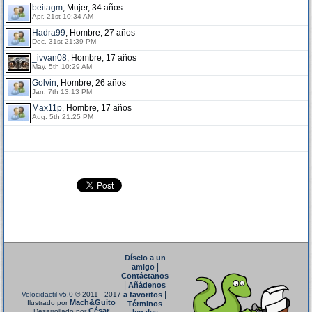
beitagm
, Mujer, 34 años
Apr. 21st 10:34 AM
Hadra99
, Hombre, 27 años
Dec. 31st 21:39 PM
_ivvan08
, Hombre, 17 años
May. 5th 10:29 AM
Golvin
, Hombre, 26 años
Jan. 7th 13:13 PM
Max11p
, Hombre, 17 años
Aug. 5th 21:25 PM
Díselo a un
|
amigo
Contáctanos
|
Añádenos
|
Velocidactil v5.0
© 2011 - 2017
a favoritos
Mach&Guito
Ilustrado por
Términos
César
Desarrollado por