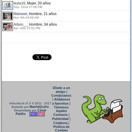
leyla16
, Mujer, 20 años
Sep. 22nd 17:06 PM
Malower
, Hombre, 21 años
Nov. 6th 03:09 AM
Arturo__
, Hombre, 34 años
Apr. 30th 21:02 PM
Díselo a un
|
amigo
Contáctanos
|
Añádenos
|
Velocidactil v5.0
© 2011 - 2017
a favoritos
Mach&Guito
Ilustrado por
Términos
César
Desarrollado por
legales
Patiño
|
Contacto
|
Publicidad
|
Colabora
Política de
Cookies