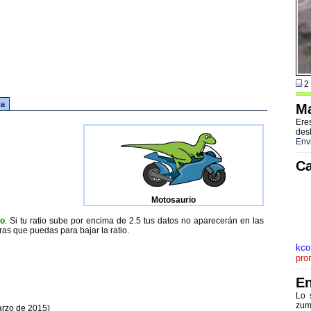
2 
ca
Ma
Ere
des
Env
Ca
Motosaurio
to
. Si tu ratio sube por encima de 2.5 tus datos no aparecerán en las
ras que puedas para bajar la ratio.
kco
pro
En
Lo 
zum
arzo de 2015)