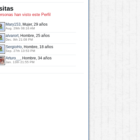
sitas
ersonas han visto este Perfil
Mary153
, Mujer, 29 años
Aug. 29th 08:16 AM
alvarort
, Hombre, 25 años
Dec. 9th 21:08 PM
SergioHo
, Hombre, 18 años
Sep. 27th 13:53 PM
Arturo__
, Hombre, 34 años
Jan. 13th 21:55 PM