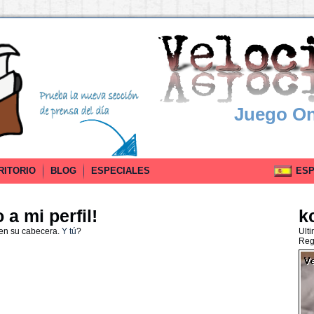
Juego On
RITORIO
BLOG
ESPECIALES
ESPA
a mi perfil!
k
 en su cabecera.
Y tú
?
Ult
Reg