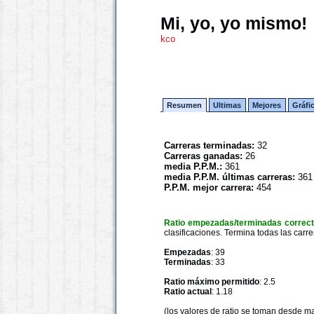
Mi, yo, yo mismo!
kco
Resumen
Ultimas
Mejores
Gráfi
Carreras terminadas:
32
Carreras ganadas:
26
media P.P.M.:
361
media P.P.M. últimas carreras:
361
P.P.M. mejor carrera:
454
Ratio empezadas/terminadas correc
clasificaciones. Termina todas las carre
Empezadas
: 39
Terminadas
: 33
Ratio máximo permitido
: 2.5
Ratio actual
: 1.18
(los valores de ratio se toman desde m