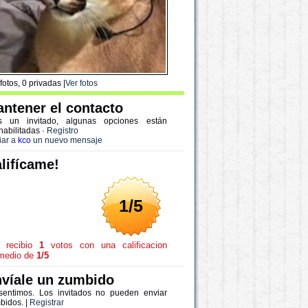
fotos, 0 privadas |
Ver fotos
ntener el contacto
s un invitado, algunas opciones están
habilitadas
·
Registro
iar a
kco
un nuevo mensaje
lifícame!
1/5
recibio
1
votos con una calificacion
medio de
1/5
víale un zumbido
sentimos. Los invitados no pueden enviar
bidos. |
Registrar