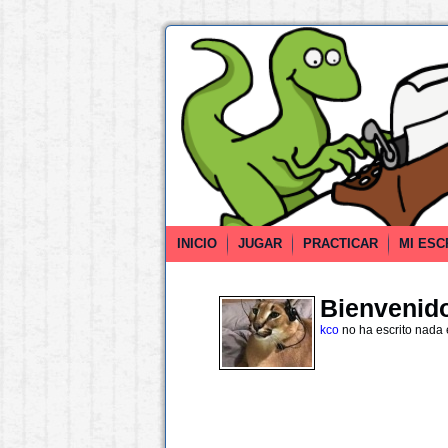
INICIO
JUGAR
PRACTICAR
MI ESC
Bienvenido 
kco
no ha escrito nada