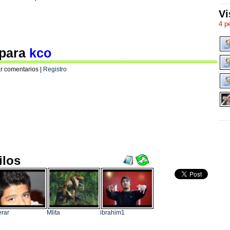
Vi
4 p
 para
kco
r comentarios |
Registro
ilos
rar
Mlita
ibrahim1