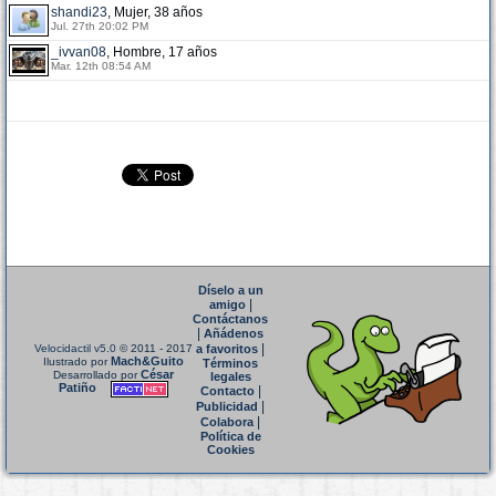
shandi23
, Mujer, 38 años
Jul. 27th 20:02 PM
_ivvan08
, Hombre, 17 años
Mar. 12th 08:54 AM
Díselo a un
|
amigo
Contáctanos
|
Añádenos
|
Velocidactil v5.0
© 2011 - 2017
a favoritos
Mach&Guito
Ilustrado por
Términos
César
Desarrollado por
legales
Patiño
|
Contacto
|
Publicidad
|
Colabora
Política de
Cookies