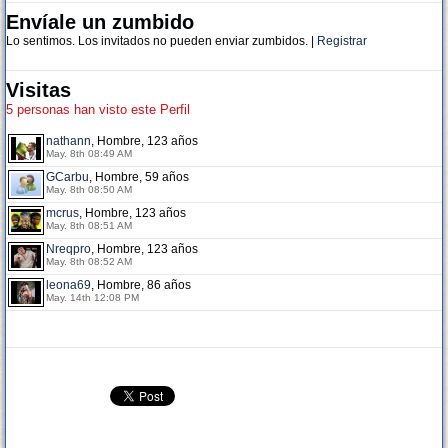
Envíale un zumbido
Lo sentimos. Los invitados no pueden enviar zumbidos. |
Registrar
Visitas
5 personas han visto este Perfil
nathann
, Hombre, 123 años
May. 8th 08:49 AM
GCarbu
, Hombre, 59 años
May. 8th 08:50 AM
mcrus
, Hombre, 123 años
May. 8th 08:51 AM
Nreqpro
, Hombre, 123 años
May. 8th 08:52 AM
leona69
, Hombre, 86 años
May. 14th 12:08 PM