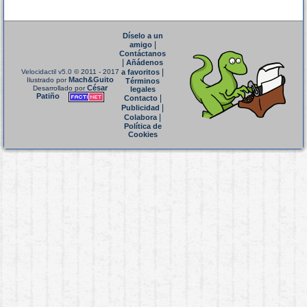
Díselo a un
|
amigo
Contáctanos
|
Añádenos
|
Velocidactil v5.0
© 2011 - 2017
a favoritos
Mach&Guito
Ilustrado por
Términos
César
Desarrollado por
legales
Patiño
|
Contacto
|
Publicidad
|
Colabora
Política de
Cookies