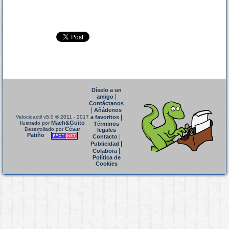
Díselo a un
|
amigo
Contáctanos
|
Añádenos
|
Velocidactil v5.0
© 2011 - 2017
a favoritos
Mach&Guito
Ilustrado por
Términos
César
Desarrollado por
legales
Patiño
|
Contacto
|
Publicidad
|
Colabora
Política de
Cookies