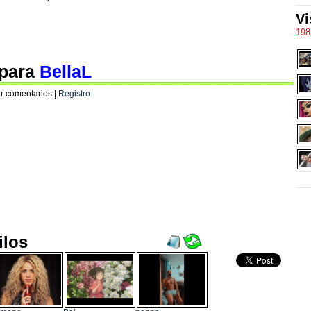
Vi
198
 para
BellaL
r comentarios |
Registro
ilos