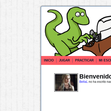
INICIO
JUGAR
PRACTICAR
MI ESC
Bienvenido 
BellaL
no ha escrito na