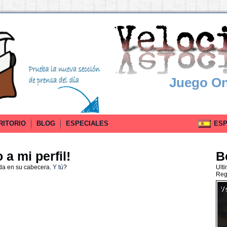
Juego On
RITORIO
BLOG
ESPECIALES
ESPA
a mi perfil!
B
da en su cabecera.
Y tú
?
Ult
Reg