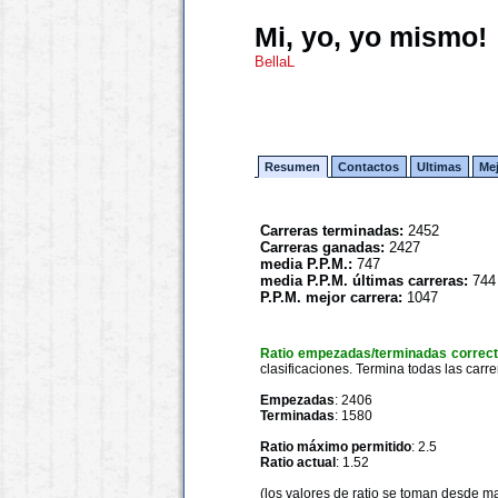
Mi, yo, yo mismo!
BellaL
Resumen
Contactos
Ultimas
Me
Carreras terminadas:
2452
Carreras ganadas:
2427
media P.P.M.:
747
media P.P.M. últimas carreras:
744
P.P.M. mejor carrera:
1047
Ratio empezadas/terminadas correc
clasificaciones. Termina todas las carre
Empezadas
: 2406
Terminadas
: 1580
Ratio máximo permitido
: 2.5
Ratio actual
: 1.52
(los valores de ratio se toman desde m