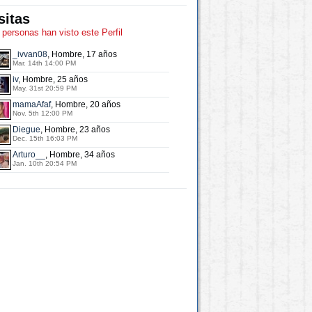
sitas
 personas han visto este Perfil
_ivvan08
, Hombre, 17 años
Mar. 14th 14:00 PM
iv
, Hombre, 25 años
May. 31st 20:59 PM
mamaAfaf
, Hombre, 20 años
Nov. 5th 12:00 PM
Diegue
, Hombre, 23 años
Dec. 15th 16:03 PM
Arturo__
, Hombre, 34 años
Jan. 10th 20:54 PM