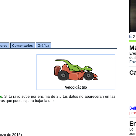
2 
jores
Comentarios
Gráfica
Ma
Ere
des
Env
Ca
Velocidáctilo
to
. Si tu ratio sube por encima de 2.5 tus datos no aparecerán en las
ras que puedas para bajar la ratio.
Bel
pro
En
Lo 
zum
arzo de 2015)