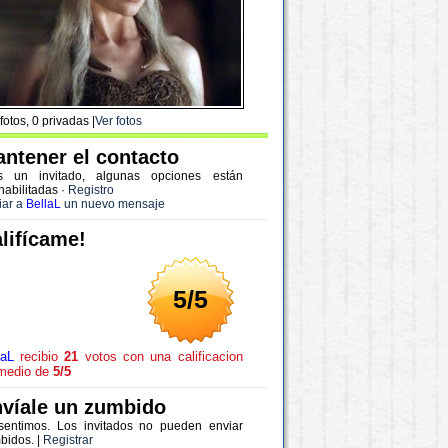
fotos, 0 privadas |
Ver fotos
ntener el contacto
s un invitado, algunas opciones están
habilitadas
·
Registro
iar a
BellaL
un nuevo mensaje
lifícame!
5/5
laL
recibio
21
votos con una calificacion
medio de
5/5
víale un zumbido
sentimos. Los invitados no pueden enviar
bidos. |
Registrar