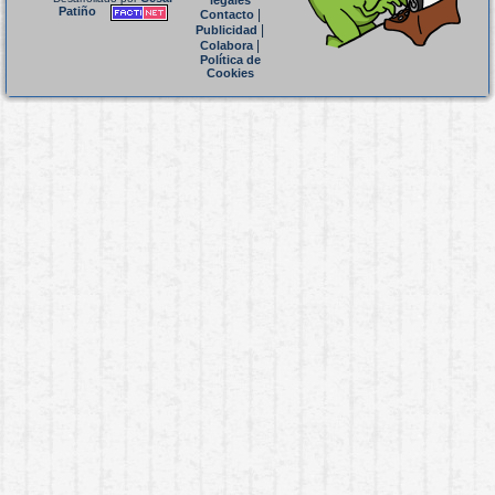
legales
Patiño
|
Contacto
|
Publicidad
|
Colabora
Política de
Cookies