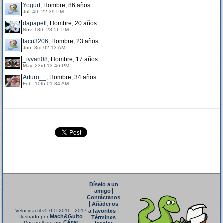
Yogurt
, Hombre, 86 años
Jul. 4th 22:39 PM
dapapell
, Hombre, 20 años
Nov. 18th 23:56 PM
facu3206
, Hombre, 23 años
Jun. 3rd 02:13 AM
_ivvan08
, Hombre, 17 años
May. 23rd 13:46 PM
Arturo__
, Hombre, 34 años
Feb. 10th 01:34 AM
Díselo a un
|
amigo
Contáctanos
|
Añádenos
|
Velocidactil v5.0
© 2011 - 2017
a favoritos
Mach&Guito
Ilustrado por
Términos
César
Desarrollado por