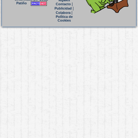
legales
Patiño
|
Contacto
|
Publicidad
|
Colabora
Política de
Cookies