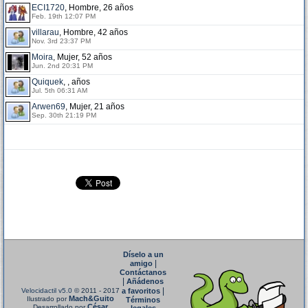
ECI1720
, Hombre, 26 años
Feb. 19th 12:07 PM
villarau
, Hombre, 42 años
Nov. 3rd 23:37 PM
Moira
, Mujer, 52 años
Jun. 2nd 20:31 PM
Quiquek
, , años
Jul. 5th 06:31 AM
Arwen69
, Mujer, 21 años
Sep. 30th 21:19 PM
Díselo a un
|
amigo
Contáctanos
|
Añádenos
|
Velocidactil v5.0
© 2011 - 2017
a favoritos
Mach&Guito
Ilustrado por
Términos
César
Desarrollado por