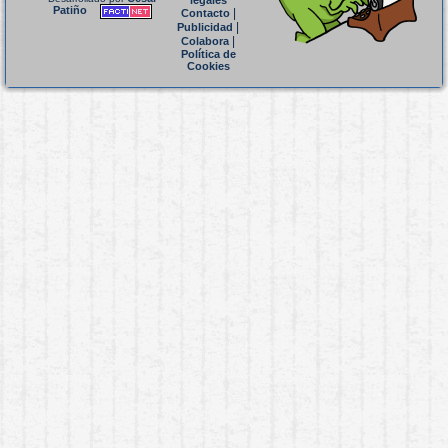
legales
Patiño
|
Contacto
|
Publicidad
|
Colabora
Política de
Cookies