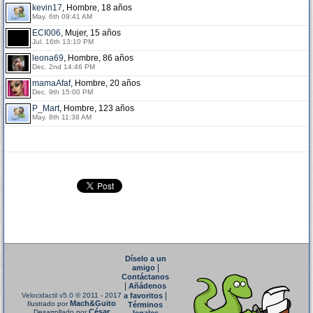
kevin17
, Hombre, 18 años
May. 6th 09:41 AM
ECI006
, Mujer, 15 años
Jul. 16th 13:10 PM
leona69
, Hombre, 86 años
Dec. 2nd 14:46 PM
mamaAfaf
, Hombre, 20 años
Dec. 9th 15:00 PM
P_Mart
, Hombre, 123 años
May. 8th 11:38 AM
Díselo a un
|
amigo
Contáctanos
|
Añádenos
|
Velocidactil v5.0
© 2011 - 2017
a favoritos
Mach&Guito
Ilustrado por
Términos
César
Desarrollado por