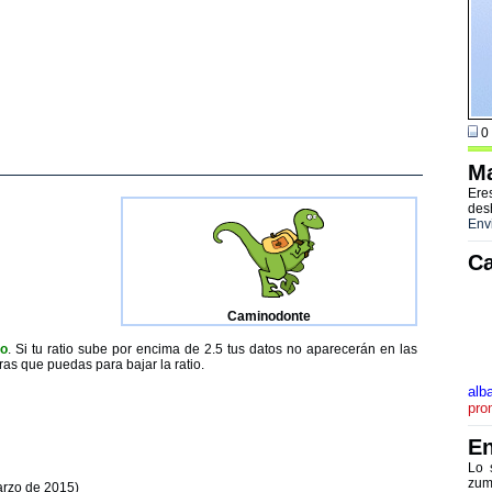
0 
Ma
Ere
des
Env
Ca
Caminodonte
to
. Si tu ratio sube por encima de 2.5 tus datos no aparecerán en las
ras que puedas para bajar la ratio.
alb
pro
En
Lo 
zum
arzo de 2015)