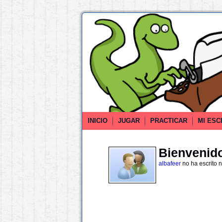
INICIO
JUGAR
PRACTICAR
MI ESC
Bienvenido 
albafeer
no ha escrito 