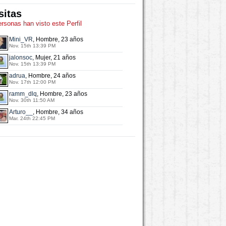
sitas
ersonas han visto este Perfil
Mini_VR
, Hombre, 23 años
Nov. 15th 13:39 PM
jalonsoc
, Mujer, 21 años
Nov. 15th 13:39 PM
adrua
, Hombre, 24 años
Nov. 17th 12:00 PM
ramm_dlq
, Hombre, 23 años
Nov. 30th 11:50 AM
Arturo__
, Hombre, 34 años
Mar. 24th 22:45 PM