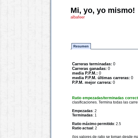
Mi, yo, yo mismo!
albafeer
Resumen
Carreras terminadas:
0
Carreras ganadas:
0
media P.P.M.:
0
media P.P.M. últimas carreras:
0
P.P.M. mejor carrera:
0
Ratio empezadas/terminadas correc
clasificaciones. Termina todas las carre
Empezadas
: 2
Terminadas
: 1
Ratio máximo permitido
: 2.5
Ratio actual
: 2
(los valores de ratio se toman desde m