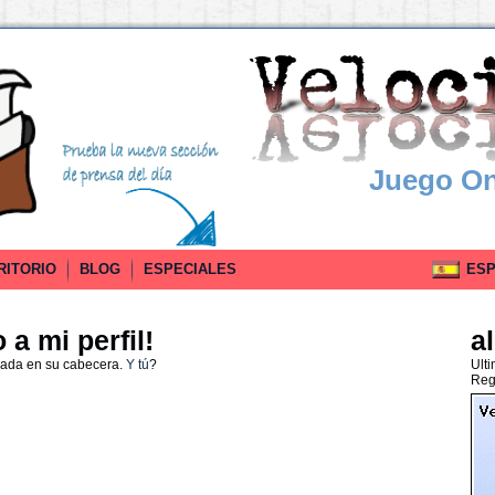
Juego On
RITORIO
BLOG
ESPECIALES
ESPA
a mi perfil!
a
nada en su cabecera.
Y tú
?
Ult
Reg