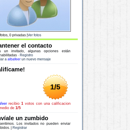
fotos, 0 privadas |
Ver fotos
ntener el contacto
s un invitado, algunas opciones están
habilitadas
·
Registro
iar a
albafeer
un nuevo mensaje
lifícame!
1/5
afeer
recibio
1
votos con una calificacion
medio de
1/5
víale un zumbido
sentimos. Los invitados no pueden enviar
bidos. |
Registrar