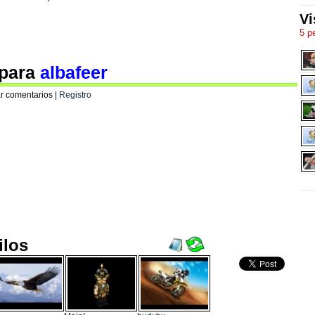
Vi
5 p
 para
albafeer
r comentarios |
Registro
ilos