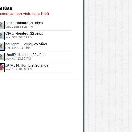
sitas
personas han visto este Perfil
1320
, Hombre, 20 años
Mar. 22nd 16:20 PM
CfRa
, Hombre, 32 años
Nov. 30th 08:59 AM
paulapm_
, Mujer, 25 años
Oct. 4th 19:41 PM
Unaii2
, Hombre, 22 años
Nov. 4th 13:16 PM
kATALIN
, Hombre, 26 años
Nov. 13th 08:40 AM