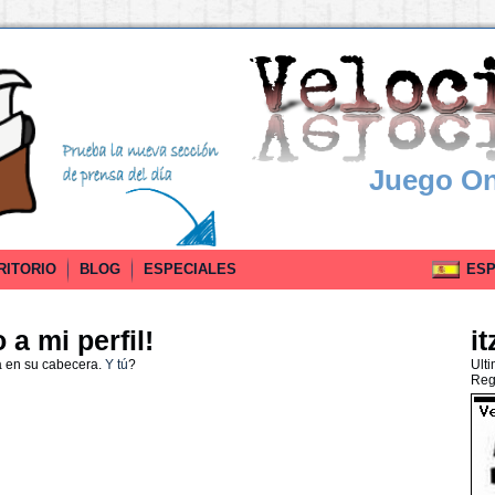
Juego On
RITORIO
BLOG
ESPECIALES
ESPA
a mi perfil!
it
a en su cabecera.
Y tú
?
Ult
Reg