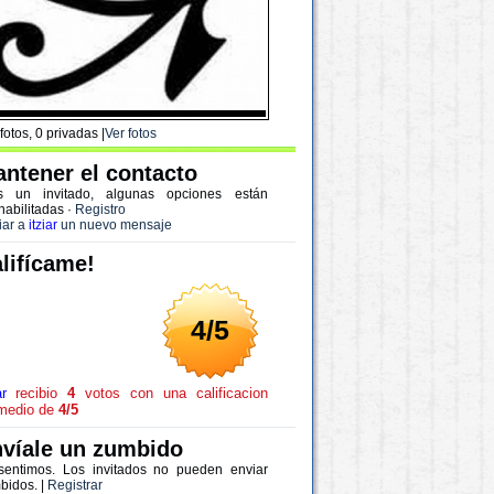
fotos, 0 privadas |
Ver fotos
ntener el contacto
s un invitado, algunas opciones están
habilitadas
·
Registro
iar a
itziar
un nuevo mensaje
lifícame!
4/5
ar
recibio
4
votos con una calificacion
medio de
4/5
víale un zumbido
sentimos. Los invitados no pueden enviar
bidos. |
Registrar