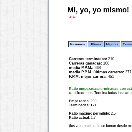
Mi, yo, yo mismo!
itziar
Resumen
Ultimas
Mejores
Comen
Carreras terminadas:
210
Carreras ganadas:
186
media P.P.M.:
368
media P.P.M. últimas carreras:
377
P.P.M. mejor carrera:
451
Ratio empezadas/terminadas correc
clasificaciones. Termina todas las carre
Empezadas
: 290
Terminadas
: 171
Ratio máximo permitido
: 2.5
Ratio actual
: 1.7
(los valores de ratio se toman desde m