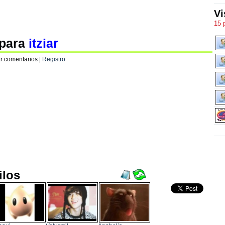
Vi
15 
 para
itziar
r comentarios |
Registro
ilos