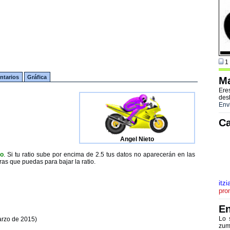
1 
tarios
Gráfica
Ma
Ere
des
Env
Ca
Angel Nieto
to
. Si tu ratio sube por encima de 2.5 tus datos no aparecerán en las
ras que puedas para bajar la ratio.
itzi
pro
En
Lo 
arzo de 2015)
zum