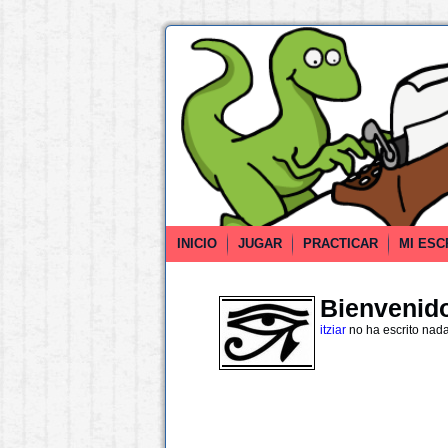
INICIO
JUGAR
PRACTICAR
MI ESC
Bienvenido 
itziar
no ha escrito nad