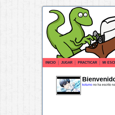
INICIO
JUGAR
PRACTICAR
MI ESC
Bienvenido 
kotumo
no ha escrito n