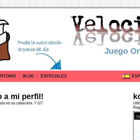
Juego On
RITORIO
BLOG
ESPECIALES
ESPA
a mi perfil!
k
ada en su cabecera.
Y tú
?
Ult
Reg