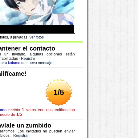
fotos, 0 privadas |
Ver fotos
ntener el contacto
s un invitado, algunas opciones están
habilitadas
·
Registro
iar a
kotumo
un nuevo mensaje
lifícame!
1/5
umo
recibio
1
votos con una calificacion
medio de
1/5
víale un zumbido
sentimos. Los invitados no pueden enviar
bidos. |
Registrar