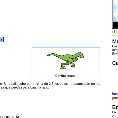
1 
ca
Ma
Ere
des
Env
Ca
Corriceratops
to
. Si tu ratio sube por encima de 2.5 tus datos no aparecerán en las
ras que puedas para bajar la ratio.
kot
pro
En
Lo 
zum
arzo de 2015)