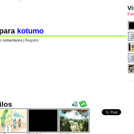
Vi
8 p
 para
kotumo
r comentarios |
Registro
ilos