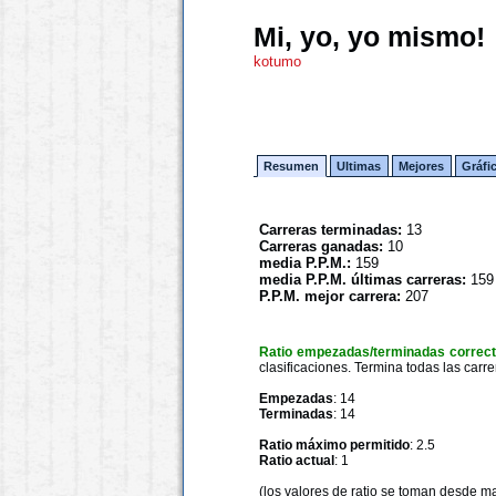
Mi, yo, yo mismo!
kotumo
Resumen
Ultimas
Mejores
Gráfi
Carreras terminadas:
13
Carreras ganadas:
10
media P.P.M.:
159
media P.P.M. últimas carreras:
159
P.P.M. mejor carrera:
207
Ratio empezadas/terminadas correc
clasificaciones. Termina todas las carre
Empezadas
: 14
Terminadas
: 14
Ratio máximo permitido
: 2.5
Ratio actual
: 1
(los valores de ratio se toman desde m