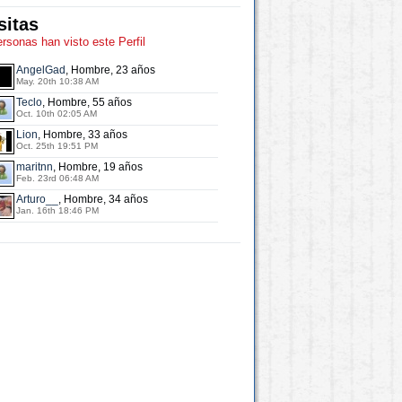
sitas
ersonas han visto este Perfil
AngelGad
, Hombre, 23 años
May. 20th 10:38 AM
Teclo
, Hombre, 55 años
Oct. 10th 02:05 AM
Lion
, Hombre, 33 años
Oct. 25th 19:51 PM
maritnn
, Hombre, 19 años
Feb. 23rd 06:48 AM
Arturo__
, Hombre, 34 años
Jan. 16th 18:46 PM