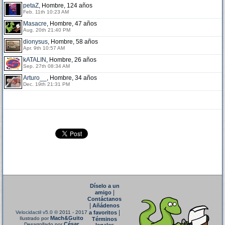
petaZ
, Hombre, 124 años
Feb. 11th 10:23 AM
Masacre
, Hombre, 47 años
Aug. 20th 21:40 PM
dionysus
, Hombre, 58 años
Apr. 9th 10:57 AM
kATALIN
, Hombre, 26 años
Sep. 27th 08:34 AM
Arturo__
, Hombre, 34 años
Dec. 19th 21:31 PM
Díselo a un
|
amigo
Contáctanos
|
Añádenos
|
Velocidactil v5.0
© 2011 - 2017
a favoritos
Mach&Guito
Ilustrado por
Términos
César
Desarrollado por