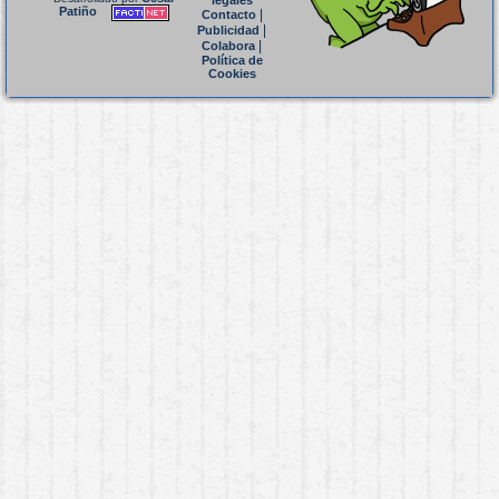
legales
Patiño
|
Contacto
|
Publicidad
|
Colabora
Política de
Cookies