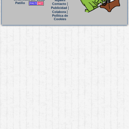
legales
Patiño
|
Contacto
|
Publicidad
|
Colabora
Política de
Cookies