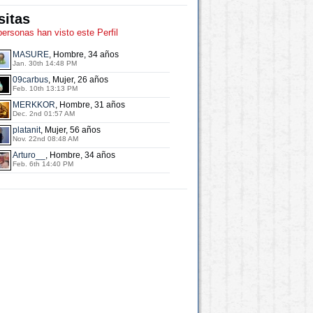
sitas
personas han visto este Perfil
MASURE
, Hombre, 34 años
Jan. 30th 14:48 PM
09carbus
, Mujer, 26 años
Feb. 10th 13:13 PM
MERKKOR
, Hombre, 31 años
Dec. 2nd 01:57 AM
platanit
, Mujer, 56 años
Nov. 22nd 08:48 AM
Arturo__
, Hombre, 34 años
Feb. 6th 14:40 PM