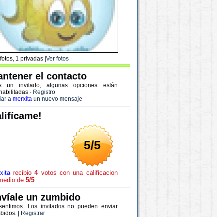
fotos, 1 privadas |
Ver fotos
ntener el contacto
s un invitado, algunas opciones están
habilitadas
·
Registro
iar a
merxita
un nuevo mensaje
lifícame!
5/5
xita
recibio
4
votos con una calificacion
medio de
5/5
víale un zumbido
sentimos. Los invitados no pueden enviar
bidos. |
Registrar