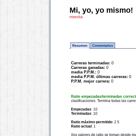
Mi, yo, yo mismo!
merxita
Resumen
Comentarios
Carreras terminadas:
0
Carreras ganadas:
0
media P.P.M.:
0
media P.P.M. últimas carreras:
0
P.P.M. mejor carrera:
0
Ratio empezadas/terminadas correc
clasificaciones. Termina todas las carre
Empezadas
: 10
Terminadas
: 10
Ratio máximo permitido
: 2.5
Ratio actual
: 1
(los valores de ratio se toman desde m