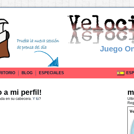
Juego On
RITORIO
BLOG
ESPECIALES
ESPA
a mi perfil!
m
ada en su cabecera.
Y tú
?
Ult
Reg