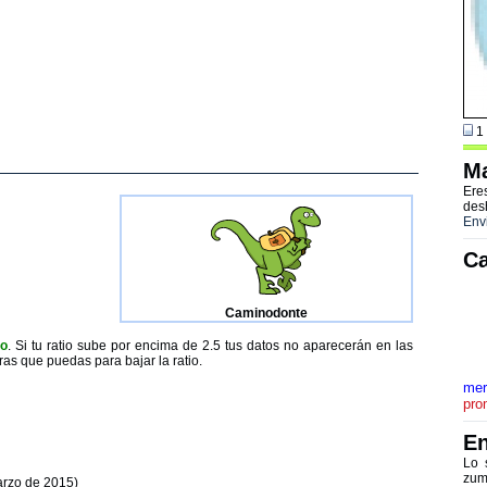
1 
Ma
Ere
des
Env
Ca
Caminodonte
to
. Si tu ratio sube por encima de 2.5 tus datos no aparecerán en las
ras que puedas para bajar la ratio.
mer
pro
En
Lo 
zum
arzo de 2015)