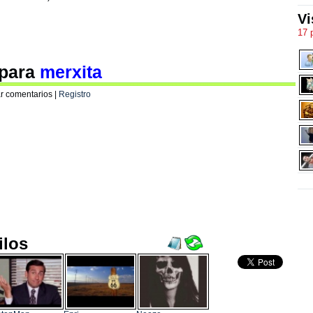
Vi
17 
 para
merxita
r comentarios |
Registro
ilos