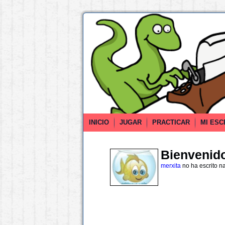
INICIO
JUGAR
PRACTICAR
MI ESC
Bienvenido 
merxita
no ha escrito n