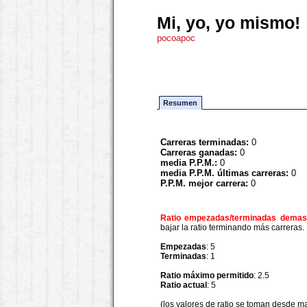
Mi, yo, yo mismo!
pocoapoc
Resumen
Carreras terminadas:
0
Carreras ganadas:
0
media P.P.M.:
0
media P.P.M. últimas carreras:
0
P.P.M. mejor carrera:
0
Ratio empezadas/terminadas demasi
bajar la ratio terminando más carreras.
Empezadas
: 5
Terminadas
: 1
Ratio máximo permitido
: 2.5
Ratio actual
: 5
(los valores de ratio se toman desde m