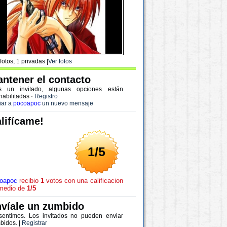
fotos, 1 privadas |
Ver fotos
ntener el contacto
s un invitado, algunas opciones están
habilitadas
·
Registro
iar a
pocoapoc
un nuevo mensaje
lifícame!
1/5
oapoc
recibio
1
votos con una calificacion
medio de
1/5
víale un zumbido
sentimos. Los invitados no pueden enviar
bidos. |
Registrar