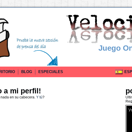
Juego On
RITORIO
BLOG
ESPECIALES
ESPA
a mi perfil!
p
o nada en su cabecera.
Y tú
?
Ult
Reg