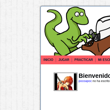
INICIO
JUGAR
PRACTICAR
MI ESC
Bienvenido 
pocoapoc
no ha escrit