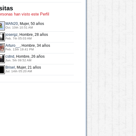
sitas
ersonas han visto este Perfil
MAN20
, Mujer, 50 años
Oct. 10th 10:51 AM
josergz
, Hombre, 28 años
Feb. 7th 05:03 AM
Arturo__
, Hombre, 34 años
Feb. 13th 19:41 PM
cstnd
, Hombre, 26 años
Jun. 5th 09:52 AM
Brisel
, Mujer, 21 años
Jul. 14th 05:20 AM