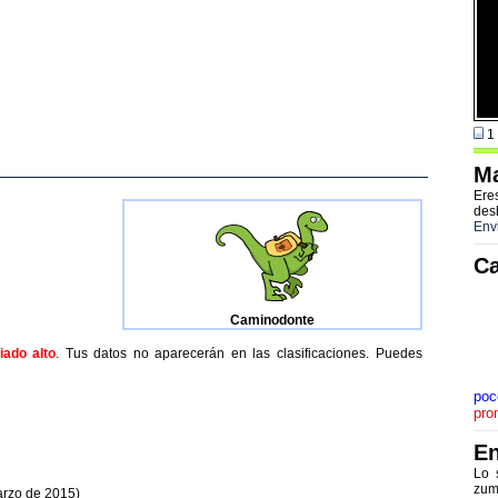
1 
Ma
Ere
des
Env
Ca
Caminodonte
ado alto
. Tus datos no aparecerán en las clasificaciones. Puedes
poc
pro
En
Lo 
zum
arzo de 2015)