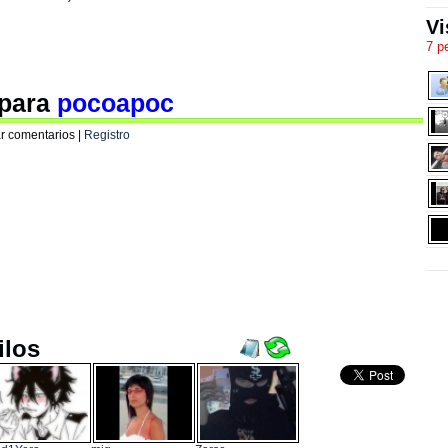
Vi
7 p
 para
pocoapoc
r comentarios |
Registro
ilos