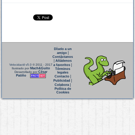
Díselo a un
|
amigo
Contáctanos
|
Añádenos
|
Velocidactil v5.0
© 2011 - 2017
a favoritos
Mach&Guito
Ilustrado por
Términos
César
Desarrollado por
legales
Patiño
|
Contacto
|
Publicidad
|
Colabora
Política de
Cookies