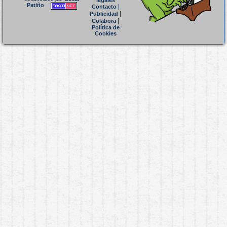
legales
Patiño
|
Contacto
|
Publicidad
|
Colabora
Política de
Cookies