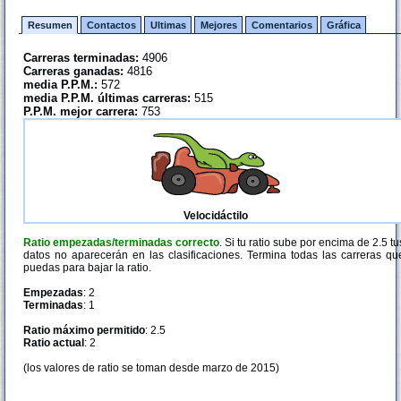
Resumen
Contactos
Ultimas
Mejores
Comentarios
Gráfica
Carreras terminadas:
4906
Carreras ganadas:
4816
media P.P.M.:
572
media P.P.M. últimas carreras:
515
P.P.M. mejor carrera:
753
Velocidáctilo
Ratio empezadas/terminadas correcto
. Si tu ratio sube por encima de 2.5 tu
datos no aparecerán en las clasificaciones. Termina todas las carreras qu
puedas para bajar la ratio.
Empezadas
: 2
Terminadas
: 1
Ratio máximo permitido
: 2.5
Ratio actual
: 2
(los valores de ratio se toman desde marzo de 2015)