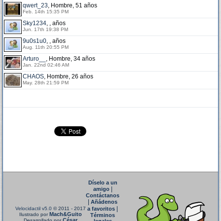
qwert_23
, Hombre, 51 años
Feb. 14th 15:35 PM
Sky1234
, , años
Jun. 17th 19:38 PM
9u0s1u0
, , años
Aug. 11th 20:55 PM
Arturo__
, Hombre, 34 años
Jan. 22nd 02:46 AM
CHAOS
, Hombre, 26 años
May. 28th 21:59 PM
Díselo a un
|
amigo
Contáctanos
|
Añádenos
|
Velocidactil v5.0
© 2011 - 2017
a favoritos
Mach&Guito
Ilustrado por
Términos
César
Desarrollado por