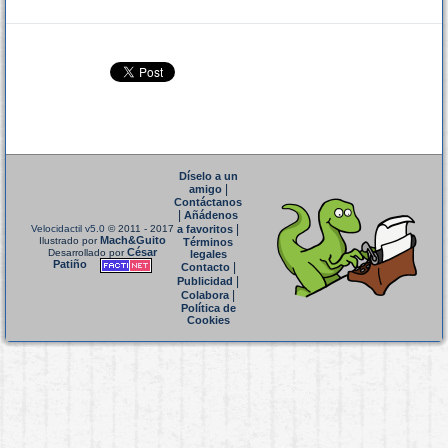
Díselo a un
|
amigo
Contáctanos
|
Añádenos
|
Velocidactil v5.0
© 2011 - 2017
a favoritos
Mach&Guito
Ilustrado por
Términos
César
Desarrollado por
legales
Patiño
|
Contacto
|
Publicidad
|
Colabora
Política de
Cookies