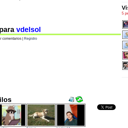
Vi
5 p
 para
vdelsol
r comentarios |
Registro
ilos