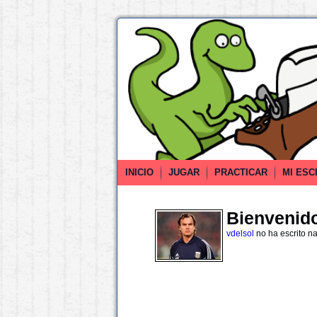
INICIO
JUGAR
PRACTICAR
MI ESC
Bienvenido 
vdelsol
no ha escrito n