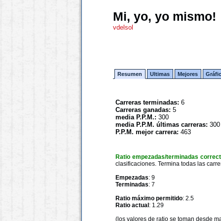
Mi, yo, yo mismo!
vdelsol
Resumen
Ultimas
Mejores
Gráfi
Carreras terminadas:
6
Carreras ganadas:
5
media P.P.M.:
300
media P.P.M. últimas carreras:
300
P.P.M. mejor carrera:
463
Ratio empezadas/terminadas correc
clasificaciones. Termina todas las carre
Empezadas
: 9
Terminadas
: 7
Ratio máximo permitido
: 2.5
Ratio actual
: 1.29
(los valores de ratio se toman desde m