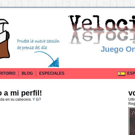
Juego On
RITORIO
BLOG
ESPECIALES
ESPA
a mi perfil!
v
ada en su cabecera.
Y tú
?
Ult
Reg