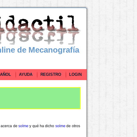
line de Mecanografía
ÑOL
AYUDA
REGISTRO
LOGIN
o acerca de
solme
y qué ha dicho
solme
de otros