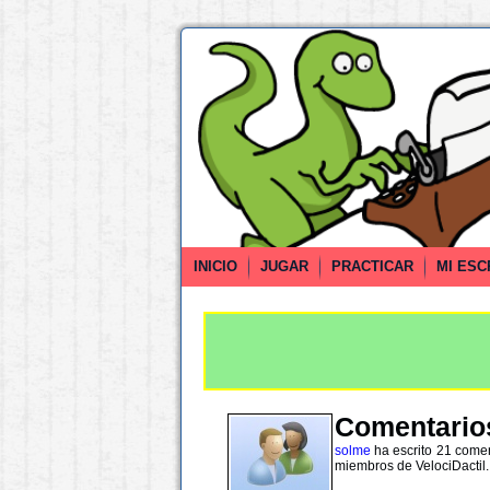
INICIO
JUGAR
PRACTICAR
MI ESC
Comentarios
solme
ha escrito 21 comen
miembros de VelociDactil.