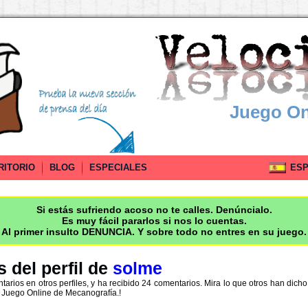
Juego On
RITORIO
BLOG
ESPECIALES
ESPA
Si estás sufriendo acoso no te calles. Denúncialo.
Es muy fácil pararlos si nos lo cuentas.
Al primer insulto DENUNCIA. Y sobre todo no entres en su juego.
 del perfil de
solme
tarios en otros perfiles, y ha recibido 24 comentarios. Mira lo que otros han dich
 Juego Online de Mecanografía.!