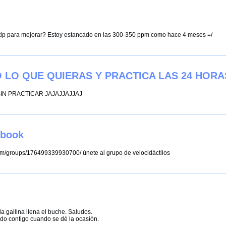
 tip para mejorar? Estoy estancado en las 300-350 ppm como hace 4 meses =/
 LO QUE QUIERAS Y PRACTICA LAS 24 HORA
IN PRACTICAR JAJAJJAJJAJ
ebook
om/groups/176499339930700/ únete al grupo de velocidáctilos
la gallina llena el buche. Saludos.
do contigo cuando se dé la ocasión.