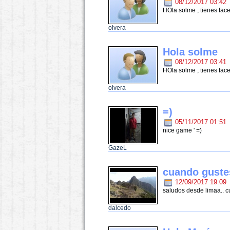
08/12/2017 03:42
HOla solme , tienes fa
olvera
Hola solme
08/12/2017 03:41
HOla solme , tienes fa
olvera
=)
05/11/2017 01:51
nice game ' =)
GazeL
cuando guste
12/09/2017 19:09
saludos desde limaa.. c
dalcedo