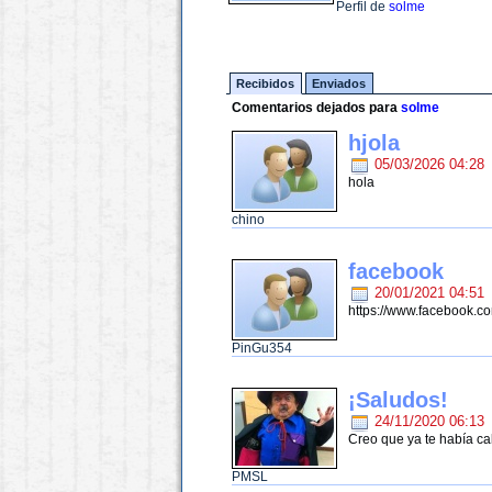
Perfil de
solme
Recibidos
Enviados
Comentarios dejados para
solme
hjola
05/03/2026 04:28
hola
chino
facebook
20/01/2021 04:51
https://www.facebook.co
PinGu354
¡Saludos!
24/11/2020 06:13
Creo que ya te había cal
PMSL