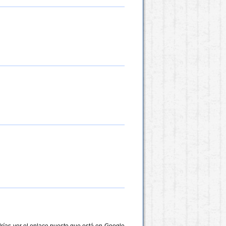
rías ver el enlace puesto que está en Google