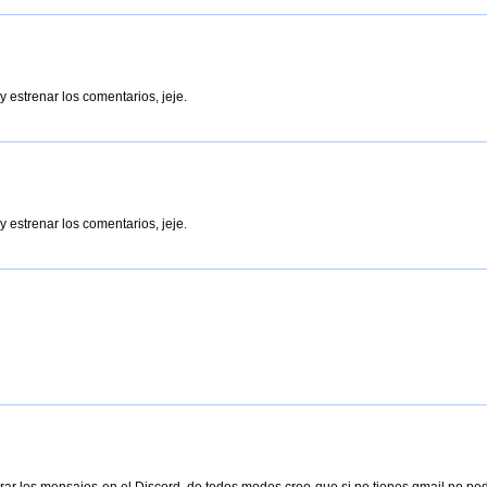
 estrenar los comentarios, jeje.
 estrenar los comentarios, jeje.
ar los mensajes en el Discord, de todos modos creo que si no tienes gmail no pod