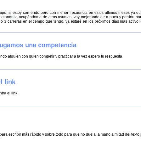
mpo, si estoy corriendo pero con menor frecuencia en estos últimos meses ya qu
 tranquilo ocupándome de otros asuntos, voy mejorando de a poco y perdón po
o 3 carreras en el tiempo que tengo. ya estaré en los próximos días mas activo!
jugamos una competencia
ndo alguien con quien competir y practicar a la vez espero tu respuesta
l link
ra el link.
ra escribir más rápido y sobre todo para que no duela la mano a mitad del texto 