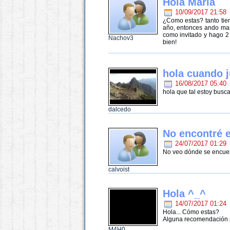
Hola María
10/09/2017 21:58
¿Como estas? tanto tie
año, entonces ando mas
como invitado y hago 2 
Nachov3
bien!
hola cuando 
16/08/2017 05:40
hola que tal estoy busca
dalcedo
No encontré e
24/07/2017 01:29
No veo dónde se encuent
calvoist
Hola ^_^
14/07/2017 01:24
Hola... Cómo estas?
Alguna recomendación pa
M4H0