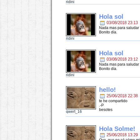
ridini
Hola sol
03/08/2018 23:13
Nada mas para saludar y
Bonito día.
ridini
Hola sol
03/08/2018 23:12
Nada mas para saludar y
Bonito día.
ridini
hello!
25/06/2018 22:38
te he compartido
.-P
besotes
qwert_16
Hola Solme!
25/06/2018 13:29
Oye, que no sé cómo mir